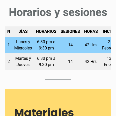
Horarios y sesiones
N
DÍAS
HORARIOS
SESIONES
HORAS
INCIIO
Lunes y
6:30 pm a
2
1
14
42 Hrs.
Miercoles
9:30
pm
Febrero
Martes y
6:30
pm
a
13
2
14
42 Hrs.
Jueves
9:30
pm
Enero
Materiales