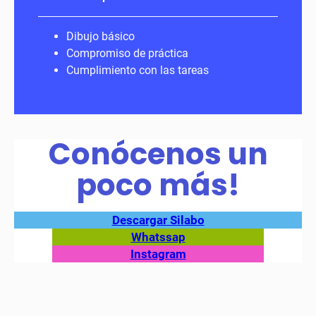
Dibujo básico
Compromiso de práctica
Cumplimiento con las tareas
Conócenos un
poco más!
Descargar Silabo
Whatssap
Instagram