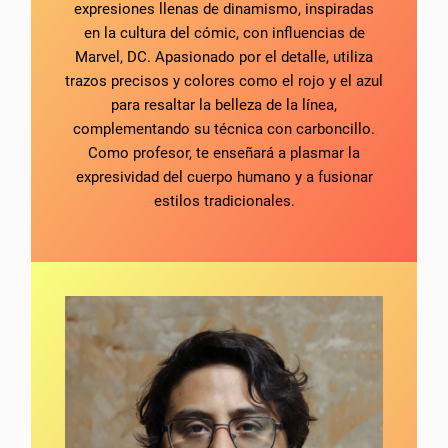
expresiones llenas de dinamismo, inspiradas
en la cultura del cómic, con influencias de
Marvel, DC. Apasionado por el detalle, utiliza
trazos precisos y colores como el rojo y el azul
para resaltar la belleza de la línea,
complementando su técnica con carboncillo.
Como profesor, te enseñará a plasmar la
expresividad del cuerpo humano y a fusionar
estilos tradicionales.