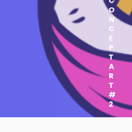
C
O
N
C
E
P
T
A
R
T
#
2