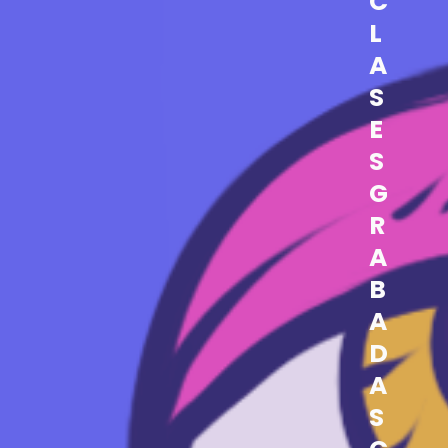
C
L
A
S
E
S
G
R
A
B
A
D
A
S