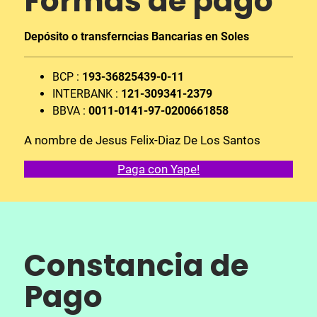
Formas de pago
Depósito o transferncias Bancarias en Soles
BCP :
193-36825439-0-11
INTERBANK :
121-309341-2379
BBVA :
0011-0141-97-0200661858
A nombre de Jesus Felix-Diaz De Los Santos
Paga con Yape!
Constancia de
Pa
go