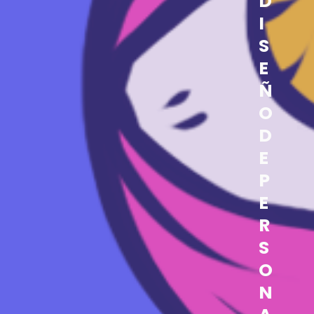
D
I
S
E
Ñ
O
D
E
P
E
R
S
O
N