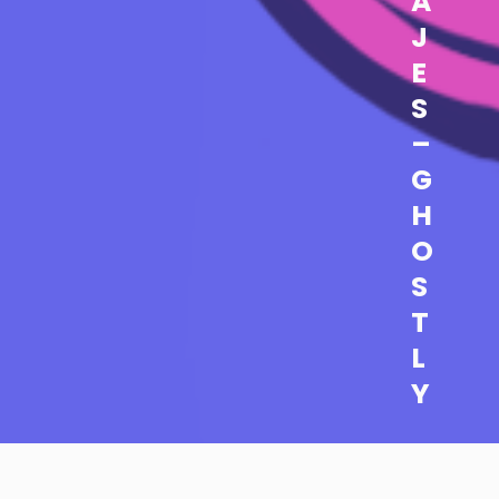
A
J
E
S
–
G
H
O
S
T
L
Y