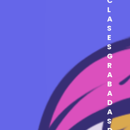
C
L
A
S
E
S
G
R
A
B
A
D
A
S