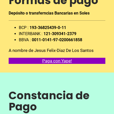
Formas de pago
Depósito o transferncias Bancarias en Soles
BCP :
193-36825439-0-11
INTERBANK :
121-309341-2379
BBVA :
0011-0141-97-0200661858
A nombre de Jesus Felix-Diaz De Los Santos
Paga con Yape!
Constancia de
Pa
go