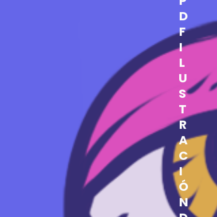
P
D
F
I
L
U
S
T
R
A
C
I
Ó
N