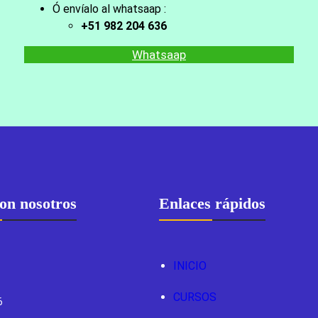
Ó envíalo al whatsaap :
+51 982 204 636
Whatsaap
on nosotros
Enlaces rápidos
INICIO
CURSOS
6