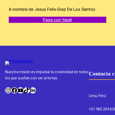
A nombre de Jesus Felix-Diaz De Los Santos
Paga con Yape!
Nuestra misión es impulsar la creatividad en todos
Contacta c
los que sueñan con ser artistas.
Instagram
Facebook
YouTube
TikTok
Behance
Lima, Perú
+51 982 204 63