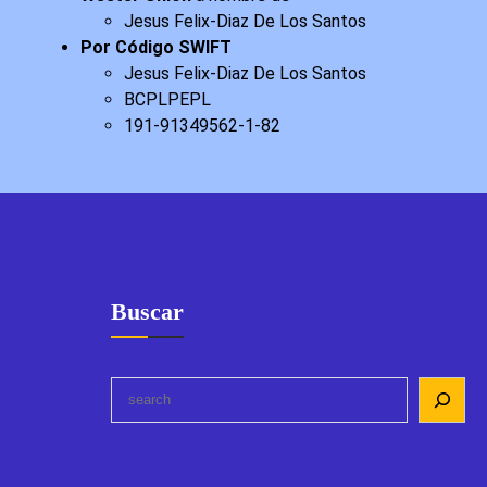
Jesus Felix-Diaz De Los Santos
Por Código SWIFT
Jesus Felix-Diaz De Los Santos
BCPLPEPL
191-91349562-1-82
Buscar
S
e
a
r